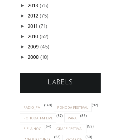
2013
(75)
►
2012
(75)
►
2011
(71)
►
2010
(52)
►
2009
(45)
►
2008
(18)
►
LABELS
(148)
(92)
RADIO_FM
POHODA FESTIVAL
(87)
(86)
POHODA_FM LIVE
PARA
(64)
(59)
BIELA NOC
GRAPE FESTIVAL
(53)
(50)
JANA KIRSCHNER
KATARZIA