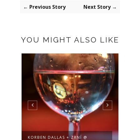
← Previous Story
Next Story →
YOU MIGHT ALSO LIKE
KORBEN DALLAS + ZRNÍ @
HUDB